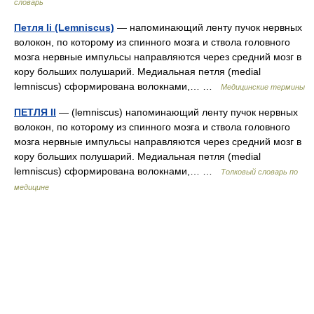
словарь
Петля Ii (Lemniscus)
— напоминающий ленту пучок нервных
волокон, по которому из спинного мозга и ствола головного
мозга нервные импульсы направляются через средний мозг в
кору больших полушарий. Медиальная петля (medial
lemniscus) сформирована волокнами,… …
Медицинские термины
ПЕТЛЯ II
— (lemniscus) напоминающий ленту пучок нервных
волокон, по которому из спинного мозга и ствола головного
мозга нервные импульсы направляются через средний мозг в
кору больших полушарий. Медиальная петля (medial
lemniscus) сформирована волокнами,… …
Толковый словарь по
медицине