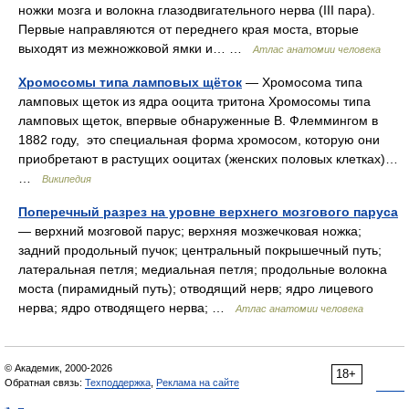
ножки мозга и волокна глазодвигательного нерва (III пара).
Первые направляются от переднего края моста, вторые
выходят из межножковой ямки и… …
Атлас анатомии человека
Хромосомы типа ламповых щёток
— Хромосома типа
ламповых щеток из ядра ооцита тритона Хромосомы типа
ламповых щеток, впервые обнаруженные В. Флеммингом в
1882 году, это специальная форма хромосом, которую они
приобретают в растущих ооцитах (женских половых клетках)…
…
Википедия
Поперечный разрез на уровне верхнего мозгового паруса
— верхний мозговой парус; верхняя мозжечковая ножка;
задний продольный пучок; центральный покрышечный путь;
латеральная петля; медиальная петля; продольные волокна
моста (пирамидный путь); отводящий нерв; ядро лицевого
нерва; ядро отводящего нерва; …
Атлас анатомии человека
© Академик, 2000-2026
18+
Обратная связь:
Техподдержка
,
Реклама на сайте