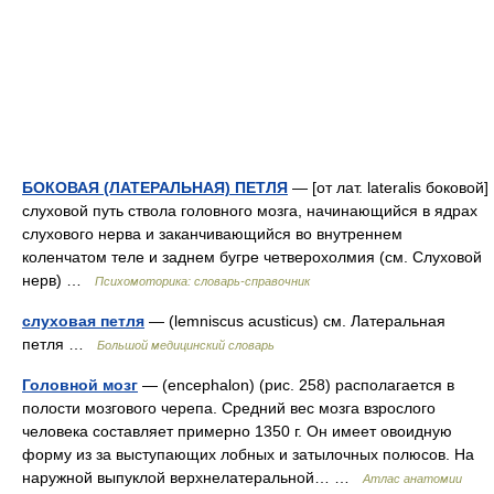
БОКОВАЯ (ЛАТЕРАЛЬНАЯ) ПЕТЛЯ
— [от лат. lateralis боковой]
слуховой путь ствола головного мозга, начинающийся в ядрах
слухового нерва и заканчивающийся во внутреннем
коленчатом теле и заднем бугре четверохолмия (см. Слуховой
нерв) …
Психомоторика: cловарь-справочник
слуховая петля
— (lemniscus acusticus) см. Латеральная
петля …
Большой медицинский словарь
Головной мозг
— (encephalon) (рис. 258) располагается в
полости мозгового черепа. Средний вес мозга взрослого
человека составляет примерно 1350 г. Он имеет овоидную
форму из за выступающих лобных и затылочных полюсов. На
наружной выпуклой верхнелатеральной… …
Атлас анатомии